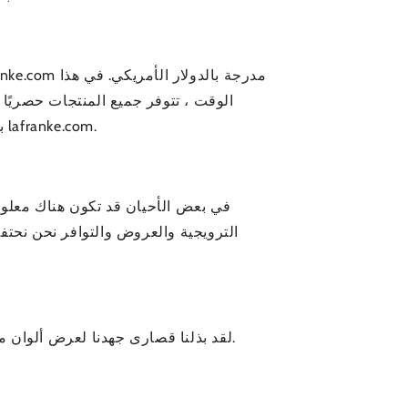
الوقت ، تتوفر جميع المنتجات حصريًا 
بالتجزئة والمتاجر الرئيسية. المنتجات عبر الإنترنت بكميات محدودة ولا يمكن إرجاعها أو استبدالها إلا من خلال lafranke.com.
في بعض الأحيان قد تكون هناك معلوم
الترويجية والعروض والتوافر نحن نحتفظ
لقد بذلنا قصارى جهدنا لعرض ألوان منتجاتنا التي تظهر في المواقع بأكبر قدر ممكن من الدقة. لا يمكننا ضمان دقة عرض شاشة الكمبيوتر لأي لون.