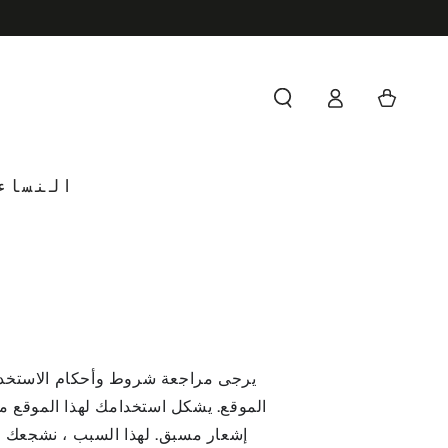
FREE SHIPPING ON ORDERS OF $100 OR MORE + FREE RE
Log
Cart
in
النساء
الموقع. يشكل استخدامك لهذا الموقع مو
إشعار مسبق. لهذا السبب ، نشجعك عل