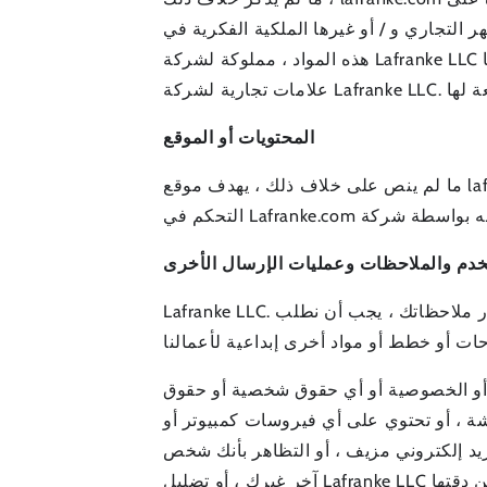
 التجاري و / أو غيرها الملكية الفكرية في
هذه المواد ، مملوكة لشركة Lafranke LLC أو خاضعة لسيطرتها أو مرخصة لها. Lafranke LLC والعلامات التجارية الأخرى التي تظهر على هذا الموقع هي
المحتويات أو الموقع
ما لم ينص على خلاف ذلك ، يهدف موقع lafranke.com والمحتويات إلى الترويج لمنتجات وخدمات Lafranke LLC المتوفرة في جميع أنحاء العالم. يتم
خدم والملاحظات وعمليات الإرسال الأخرى
Lafranke LLC. يحب أن يسمع من المستخدمين العملاء ويرحب بتعليقاتكم بخصوص منتجاتنا وخدماتنا. وفقًا لذلك ، بينما نقدر ملاحظاتك ، يجب أن نطلب
ة أو الخصوصية أو أي حقوق شخصية أو حقوق
حشة ، أو تحتوي على أي فيروسات كمبيوتر أو
يد إلكتروني مزيف ، أو التظاهر بأنك شخص